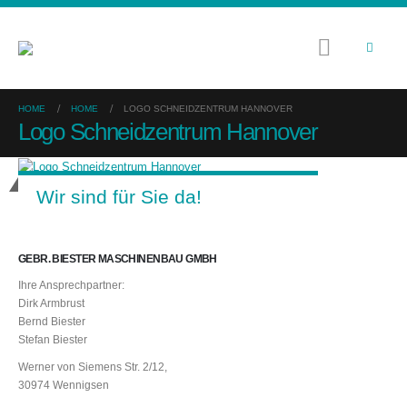
HOME
HOME
LOGO SCHNEIDZENTRUM HANNOVER
Logo Schneidzentrum Hannover
Wir sind für Sie da!
GEBR. BIESTER MASCHINENBAU GMBH
Ihre Ansprechpartner:
Dirk Armbrust
Bernd Biester
Stefan Biester
Werner von Siemens Str. 2/12,
30974 Wennigsen