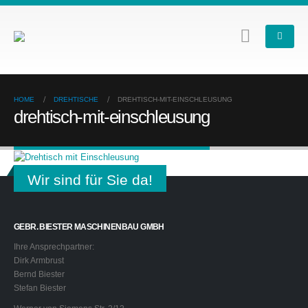
HOME
DREHTISCHE
DREHTISCH-MIT-EINSCHLEUSUNG
drehtisch-mit-einschleusung
Wir sind für Sie da!
GEBR. BIESTER MASCHINENBAU GMBH
Ihre Ansprechpartner:
Dirk Armbrust
Bernd Biester
Stefan Biester