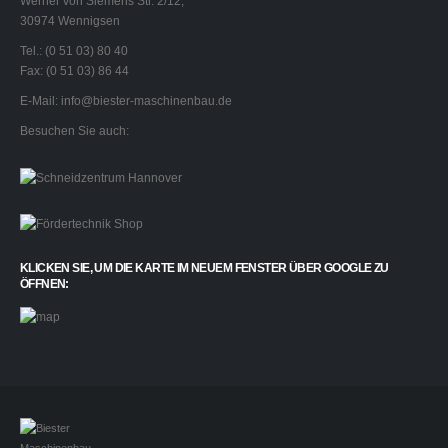
Werner von Siemens Str. 2/12,
30974 Wennigsen
Tel.: (0 51 03) 80 40
Fax: (0 51 03) 86 44
E-Mail:
info@biester-maschinenbau.de
Besuchen Sie auch:
KLICKEN SIE, UM DIE KARTE IM NEUEM FENSTER ÜBER GOOGLE ZU
ÖFFNEN: