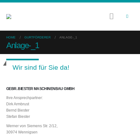
HOME
GURTFÖRDERER
ANLAGE-_1
Anlage-_1
Wir sind für Sie da!
GEBR. BIESTER MASCHINENBAU GMBH
Ihre Ansprechpartner:
Dirk Armbrust
Bernd Biester
Stefan Biester
Werner von Siemens Str. 2/12,
30974 Wennigsen